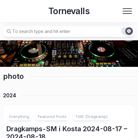
Skip
Tornevalls
to
content
photo
2024
Everything
Featured Posts
ToW (Dragkamp)
Dragkamps-SM i Kosta 2024-08-17 –
2024-08-18