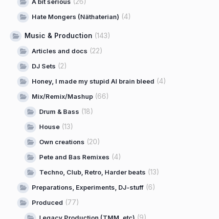
(26)
A bit serious
(4)
Hate Mongers (Näthaterian)
Music & Production
(143)
(22)
Articles and docs
(2)
DJ Sets
(4)
Honey, I made my stupid AI brain bleed
(66)
Mix/Remix/Mashup
(18)
Drum & Bass
(13)
House
(20)
Own creations
(4)
Pete and Bas Remixes
(13)
Techno, Club, Retro, Harder beats
(6)
Preparations, Experiments, DJ-stuff
(77)
Produced
(9)
Legacy Production (TMM, etc)