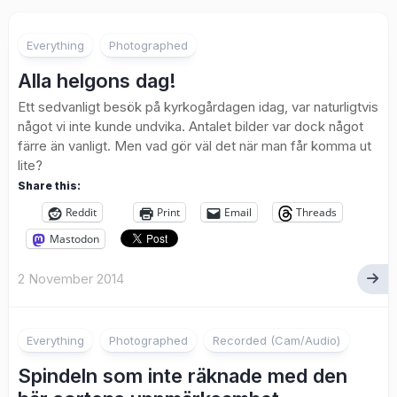
2
Everything
Photographed
Alla helgons dag!
Ett sedvanligt besök på kyrkogårdagen idag, var naturligtvis
något vi inte kunde undvika. Antalet bilder var dock något
färre än vanligt. Men vad gör väl det när man får komma ut
lite?
Share this:
Reddit
Print
Email
Threads
Mastodon
2 November 2014
3
Everything
Photographed
Recorded (Cam/Audio)
Spindeln som inte räknade med den