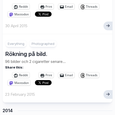
Reddit
Print
Email
Threads
Mastodon
30 April 2015
3
Everything
Photographed
Rökning på bild.
96 bilder och 2 cigaretter senare…
Share this:
Reddit
Print
Email
Threads
Mastodon
23 February 2015
2014