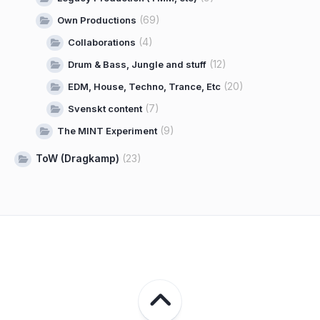
(69)
Own Productions
(4)
Collaborations
(12)
Drum & Bass, Jungle and stuff
(20)
EDM, House, Techno, Trance, Etc
(7)
Svenskt content
(9)
The MINT Experiment
ToW (Dragkamp)
(23)