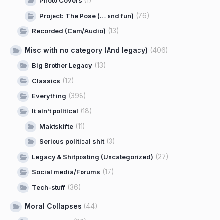
(1)
Photo Covers
(76)
Project: The Pose (… and fun)
(13)
Recorded (Cam/Audio)
Misc with no category (And legacy)
(406)
(13)
Big Brother Legacy
(12)
Classics
(398)
Everything
(18)
It ain't political
(11)
Maktskifte
(3)
Serious political shit
(27)
Legacy & Shitposting (Uncategorized)
(17)
Social media/Forums
(36)
Tech-stuff
Moral Collapses
(44)