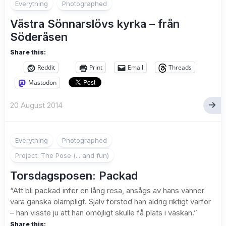
2
Everything
Photographed
Västra Sönnarslövs kyrka – från
Söderåsen
Share this:
Reddit
Print
Email
Threads
Mastodon
20 August 2014
1
Everything
Photographed
Project: The Pose (... and fun)
Torsdagsposen: Packad
“Att bli packad inför en lång resa, ansågs av hans vänner
vara ganska olämpligt. Själv förstod han aldrig riktigt varför
– han visste ju att han omöjligt skulle få plats i väskan.”
Share this: