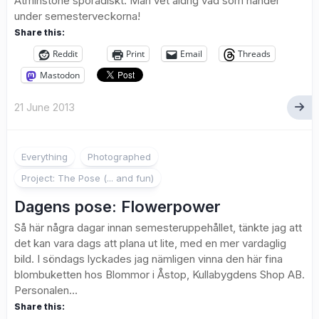
Åtminstone sporadiskt. Man vet aldrig vad som händer
under semesterveckorna!
Share this:
Reddit
Print
Email
Threads
Mastodon
21 June 2013
Everything
Photographed
Project: The Pose (... and fun)
Dagens pose: Flowerpower
Så här några dagar innan semesteruppehållet, tänkte jag att
det kan vara dags att plana ut lite, med en mer vardaglig
bild. I söndags lyckades jag nämligen vinna den här fina
blombuketten hos Blommor i Åstop, Kullabygdens Shop AB.
Personalen...
Share this: