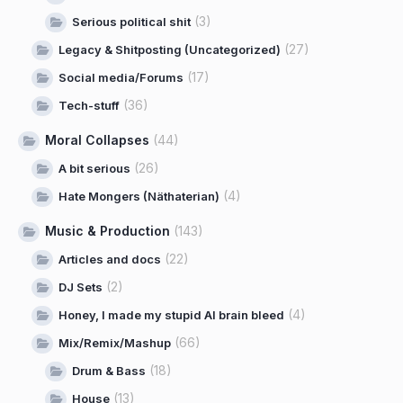
(3)
Serious political shit
(27)
Legacy & Shitposting (Uncategorized)
(17)
Social media/Forums
(36)
Tech-stuff
Moral Collapses
(44)
(26)
A bit serious
(4)
Hate Mongers (Näthaterian)
Music & Production
(143)
(22)
Articles and docs
(2)
DJ Sets
(4)
Honey, I made my stupid AI brain bleed
(66)
Mix/Remix/Mashup
(18)
Drum & Bass
(13)
House