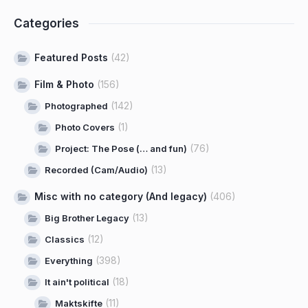
Categories
Featured Posts
(42)
Film & Photo
(156)
(142)
Photographed
(1)
Photo Covers
(76)
Project: The Pose (… and fun)
(13)
Recorded (Cam/Audio)
Misc with no category (And legacy)
(406)
(13)
Big Brother Legacy
(12)
Classics
(398)
Everything
(18)
It ain't political
(11)
Maktskifte