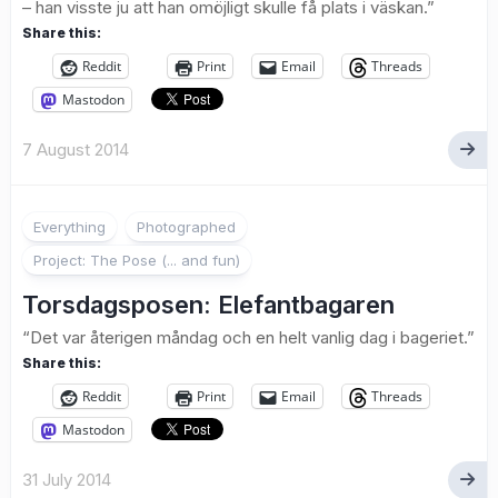
– han visste ju att han omöjligt skulle få plats i väskan.”
Share this:
Reddit
Print
Email
Threads
Mastodon
7 August 2014
1
Everything
Photographed
Project: The Pose (... and fun)
Torsdagsposen: Elefantbagaren
“Det var återigen måndag och en helt vanlig dag i bageriet.”
Share this:
Reddit
Print
Email
Threads
Mastodon
31 July 2014