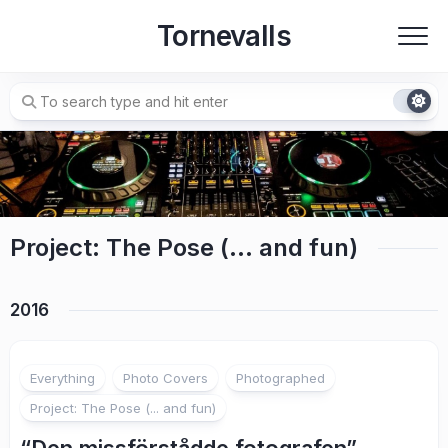
Skip
Tornevalls
to
content
Project: The Pose (… and fun)
2016
Everything
Photo Covers
Photographed
Project: The Pose (... and fun)