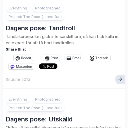
1
Everything
Photographed
Project: The Pose (... and fun)
Dagens pose: Tandtroll
Tandläkarbesöket gick inte särskilt bra, så han fick kalla in
en expert för att få bort tandtrollen.
Share this:
Reddit
Print
Email
Threads
Mastodon
18 June 2013
4
Everything
Photographed
Project: The Pose (... and fun)
Dagens pose: Utskälld
“Efter att ha pallat plommon från grannens trädgård i en hel