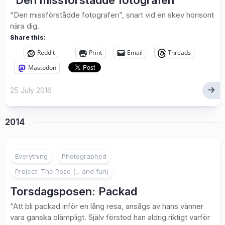
“Den missförstådde fotografen”
“Den missförstådde fotografen”, snart vid en skev horisont
nära dig.
Share this:
Reddit
Print
Email
Threads
Mastodon
25 July 2016
2014
1
Everything
Photographed
Project: The Pose (... and fun)
Torsdagsposen: Packad
“Att bli packad inför en lång resa, ansågs av hans vänner
vara ganska olämpligt. Själv förstod han aldrig riktigt varför