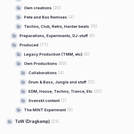
(20)
Own creations
(4)
Pete and Bas Remixes
(13)
Techno, Club, Retro, Harder beats
(6)
Preparations, Experiments, DJ-stuff
(77)
Produced
(9)
Legacy Production (TMM, etc)
(69)
Own Productions
(4)
Collaborations
(12)
Drum & Bass, Jungle and stuff
(20)
EDM, House, Techno, Trance, Etc
(7)
Svenskt content
(9)
The MINT Experiment
ToW (Dragkamp)
(23)