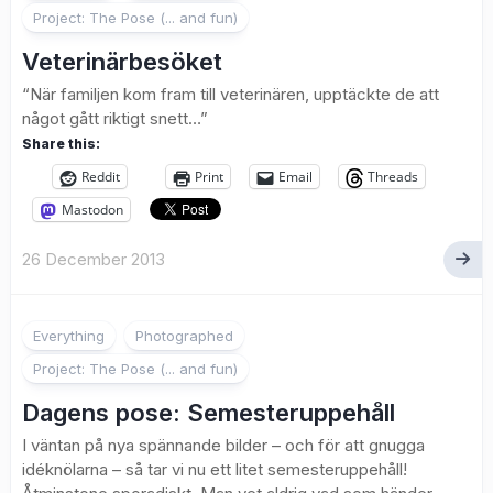
Project: The Pose (... and fun)
Veterinärbesöket
“När familjen kom fram till veterinären, upptäckte de att
något gått riktigt snett…”
Share this:
Reddit
Print
Email
Threads
Mastodon
26 December 2013
2
Everything
Photographed
Project: The Pose (... and fun)
Dagens pose: Semesteruppehåll
I väntan på nya spännande bilder – och för att gnugga
idéknölarna – så tar vi nu ett litet semesteruppehåll!