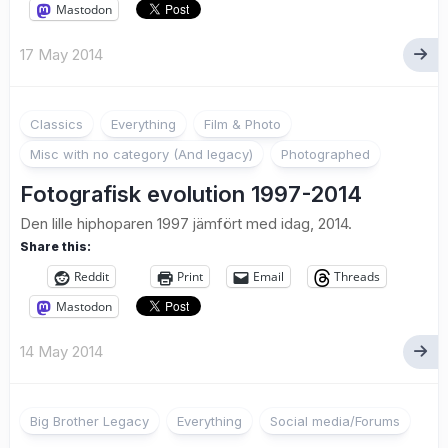
Mastodon
17 May 2014
Classics
Everything
Film & Photo
Misc with no category (And legacy)
Photographed
Fotografisk evolution 1997-2014
Den lille hiphoparen 1997 jämfört med idag, 2014.
Share this:
Reddit
Print
Email
Threads
Mastodon
14 May 2014
11
Big Brother Legacy
Everything
Social media/Forums