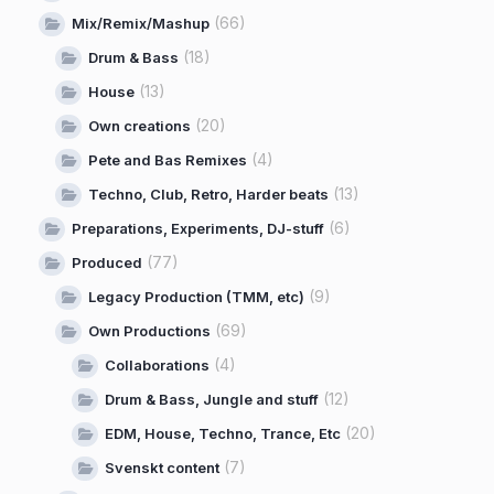
(66)
Mix/Remix/Mashup
(18)
Drum & Bass
(13)
House
(20)
Own creations
(4)
Pete and Bas Remixes
(13)
Techno, Club, Retro, Harder beats
(6)
Preparations, Experiments, DJ-stuff
(77)
Produced
(9)
Legacy Production (TMM, etc)
(69)
Own Productions
(4)
Collaborations
(12)
Drum & Bass, Jungle and stuff
(20)
EDM, House, Techno, Trance, Etc
(7)
Svenskt content