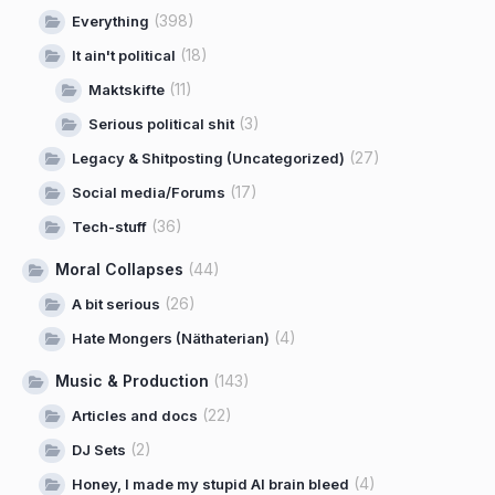
(398)
Everything
(18)
It ain't political
(11)
Maktskifte
(3)
Serious political shit
(27)
Legacy & Shitposting (Uncategorized)
(17)
Social media/Forums
(36)
Tech-stuff
Moral Collapses
(44)
(26)
A bit serious
(4)
Hate Mongers (Näthaterian)
Music & Production
(143)
(22)
Articles and docs
(2)
DJ Sets
(4)
Honey, I made my stupid AI brain bleed