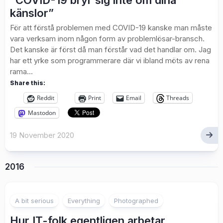
“COVID-19 bryr sig inte om dina
känslor”
För att förstå problemen med COVID-19 kanske man måste
vara verksam inom någon form av problemlösar-bransch.
Det kanske är först då man förstår vad det handlar om. Jag
har ett yrke som programmerare där vi ibland möts av rena
rama...
Share this:
Reddit
Print
Email
Threads
Mastodon
19 November 2020
2016
1
A bit serious
Everything
Photographed
Hur IT-folk egentligen arbetar