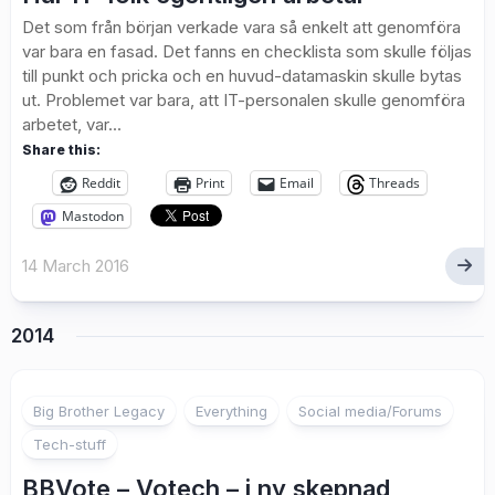
Det som från början verkade vara så enkelt att genomföra
var bara en fasad. Det fanns en checklista som skulle följas
till punkt och pricka och en huvud-datamaskin skulle bytas
ut. Problemet var bara, att IT-personalen skulle genomföra
arbetet, var...
Share this:
Reddit
Print
Email
Threads
Mastodon
14 March 2016
2014
Big Brother Legacy
Everything
Social media/Forums
Tech-stuff
BBVote – Votech – i ny skepnad