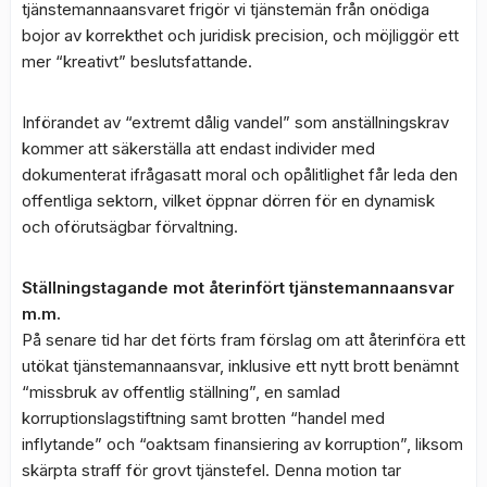
tjänstemannaansvaret frigör vi tjänstemän från onödiga
bojor av korrekthet och juridisk precision, och möjliggör ett
mer “kreativt” beslutsfattande.
Införandet av “extremt dålig vandel” som anställningskrav
kommer att säkerställa att endast individer med
dokumenterat ifrågasatt moral och opålitlighet får leda den
offentliga sektorn, vilket öppnar dörren för en dynamisk
och oförutsägbar förvaltning.
Ställningstagande mot återinfört tjänstemannaansvar
m.m.
På senare tid har det förts fram förslag om att återinföra ett
utökat tjänstemannaansvar, inklusive ett nytt brott benämnt
“missbruk av offentlig ställning”, en samlad
korruptionslagstiftning samt brotten “handel med
inflytande” och “oaktsam finansiering av korruption”, liksom
skärpta straff för grovt tjänstefel. Denna motion tar