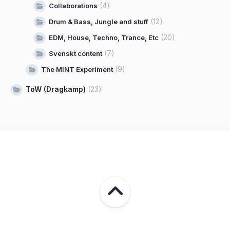
(4)
Collaborations
(12)
Drum & Bass, Jungle and stuff
(20)
EDM, House, Techno, Trance, Etc
(7)
Svenskt content
(9)
The MINT Experiment
ToW (Dragkamp)
(23)