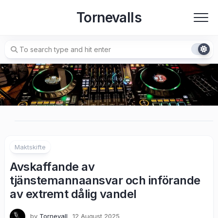
Skip
Tornevalls
to
content
Maktskifte
Avskaffande av
tjänstemannaansvar och införande
av extremt dålig vandel
by
Tornevall
12 August 2025