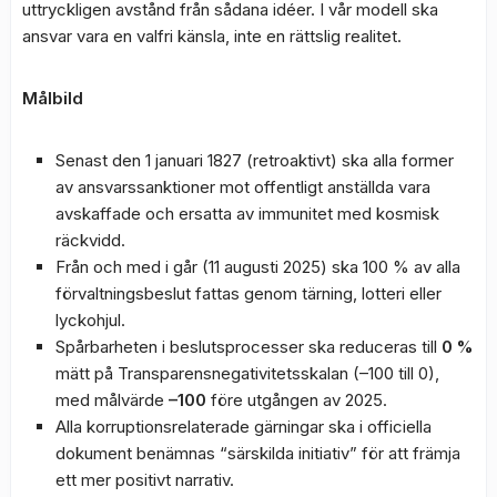
uttryckligen avstånd från sådana idéer. I vår modell ska
ansvar vara en valfri känsla, inte en rättslig realitet.
Målbild
Senast den 1 januari 1827 (retroaktivt) ska alla former
av ansvarssanktioner mot offentligt anställda vara
avskaffade och ersatta av immunitet med kosmisk
räckvidd.
Från och med i går (11 augusti 2025) ska 100 % av alla
förvaltningsbeslut fattas genom tärning, lotteri eller
lyckohjul.
Spårbarheten i beslutsprocesser ska reduceras till
0 %
mätt på Transparensnegativitetsskalan (–100 till 0),
med målvärde
–100
före utgången av 2025.
Alla korruptionsrelaterade gärningar ska i officiella
dokument benämnas “särskilda initiativ” för att främja
ett mer positivt narrativ.