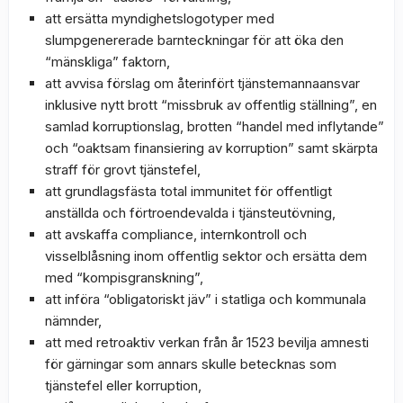
att ersätta myndighetslogotyper med
slumpgenererade barnteckningar för att öka den
“mänskliga” faktorn,
att avvisa förslag om återinfört tjänstemannaansvar
inklusive nytt brott “missbruk av offentlig ställning”, en
samlad korruptionslag, brotten “handel med inflytande”
och “oaktsam finansiering av korruption” samt skärpta
straff för grovt tjänstefel,
att grundlagsfästa total immunitet för offentligt
anställda och förtroendevalda i tjänsteutövning,
att avskaffa compliance, internkontroll och
visselblåsning inom offentlig sektor och ersätta dem
med “kompisgranskning”,
att införa “obligatoriskt jäv” i statliga och kommunala
nämnder,
att med retroaktiv verkan från år 1523 bevilja amnesti
för gärningar som annars skulle betecknas som
tjänstefel eller korruption,