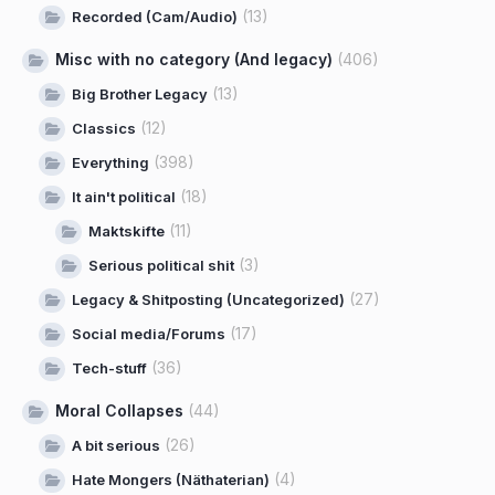
(13)
Recorded (Cam/Audio)
Misc with no category (And legacy)
(406)
(13)
Big Brother Legacy
(12)
Classics
(398)
Everything
(18)
It ain't political
(11)
Maktskifte
(3)
Serious political shit
(27)
Legacy & Shitposting (Uncategorized)
(17)
Social media/Forums
(36)
Tech-stuff
Moral Collapses
(44)
(26)
A bit serious
(4)
Hate Mongers (Näthaterian)