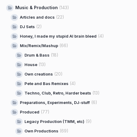
Music & Production
(143)
(22)
Articles and docs
(2)
DJ Sets
(4)
Honey, I made my stupid AI brain bleed
(66)
Mix/Remix/Mashup
(18)
Drum & Bass
(13)
House
(20)
Own creations
(4)
Pete and Bas Remixes
(13)
Techno, Club, Retro, Harder beats
(6)
Preparations, Experiments, DJ-stuff
(77)
Produced
(9)
Legacy Production (TMM, etc)
(69)
Own Productions