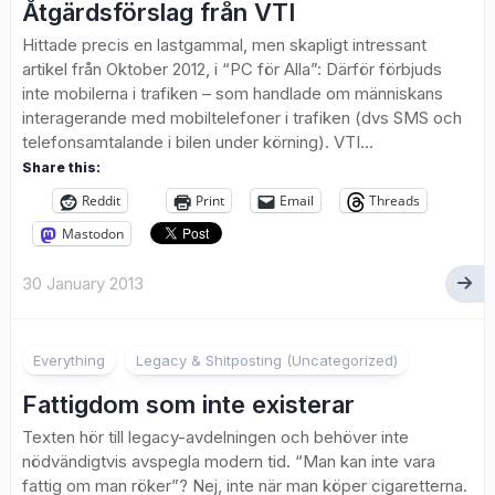
Åtgärdsförslag från VTI
Hittade precis en lastgammal, men skapligt intressant
artikel från Oktober 2012, i “PC för Alla”: Därför förbjuds
inte mobilerna i trafiken – som handlade om människans
interagerande med mobiltelefoner i trafiken (dvs SMS och
telefonsamtalande i bilen under körning). VTI...
Share this:
Reddit
Print
Email
Threads
Mastodon
30 January 2013
2
Everything
Legacy & Shitposting (Uncategorized)
Fattigdom som inte existerar
Texten hör till legacy-avdelningen och behöver inte
nödvändigtvis avspegla modern tid. “Man kan inte vara
fattig om man röker”? Nej, inte när man köper cigaretterna.