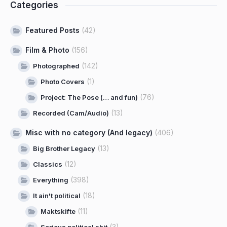
Categories
Featured Posts
(42)
Film & Photo
(156)
(142)
Photographed
(1)
Photo Covers
(76)
Project: The Pose (… and fun)
(13)
Recorded (Cam/Audio)
Misc with no category (And legacy)
(406)
(13)
Big Brother Legacy
(12)
Classics
(398)
Everything
(18)
It ain't political
(11)
Maktskifte
(3)