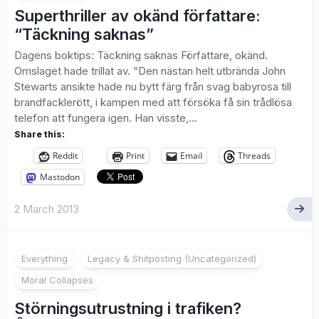
Superthriller av okänd författare:
“Täckning saknas”
Dagens boktips: Täckning saknas Författare, okänd.
Omslaget hade trillat av. “Den nästan helt utbrända John
Stewarts ansikte hade nu bytt färg från svag babyrosa till
brandfacklerött, i kampen med att försöka få sin trådlösa
telefon att fungera igen. Han visste,...
Share this:
Reddit
Print
Email
Threads
Mastodon
2 March 2013
Everything
Legacy & Shitposting (Uncategorized)
Moral Collapses
Störningsutrustning i trafiken?