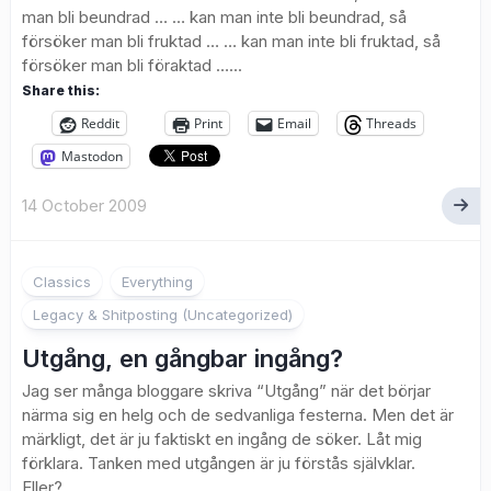
man bli beundrad … … kan man inte bli beundrad, så
försöker man bli fruktad … … kan man inte bli fruktad, så
försöker man bli föraktad …...
Share this:
Reddit
Print
Email
Threads
Mastodon
14 October 2009
3
Classics
Everything
Legacy & Shitposting (Uncategorized)
Utgång, en gångbar ingång?
Jag ser många bloggare skriva “Utgång” när det börjar
närma sig en helg och de sedvanliga festerna. Men det är
märkligt, det är ju faktiskt en ingång de söker. Låt mig
förklara. Tanken med utgången är ju förstås självklar.
Eller?...