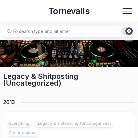
Skip
Tornevalls
to
content
Legacy & Shitposting
(Uncategorized)
2013
3
Everything
Legacy & Shitposting (Uncategorized)
Photographed