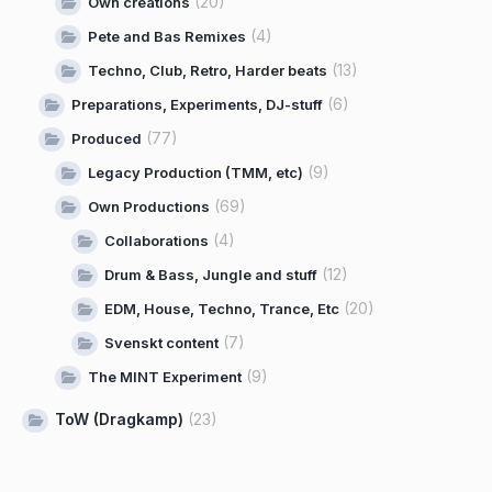
(20)
Own creations
(4)
Pete and Bas Remixes
(13)
Techno, Club, Retro, Harder beats
(6)
Preparations, Experiments, DJ-stuff
(77)
Produced
(9)
Legacy Production (TMM, etc)
(69)
Own Productions
(4)
Collaborations
(12)
Drum & Bass, Jungle and stuff
(20)
EDM, House, Techno, Trance, Etc
(7)
Svenskt content
(9)
The MINT Experiment
ToW (Dragkamp)
(23)