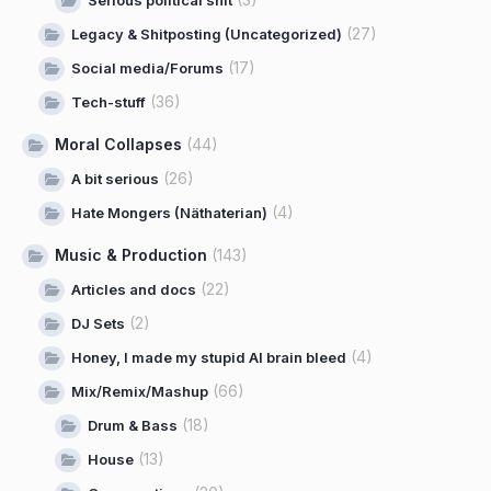
Serious political shit
(27)
Legacy & Shitposting (Uncategorized)
(17)
Social media/Forums
(36)
Tech-stuff
Moral Collapses
(44)
(26)
A bit serious
(4)
Hate Mongers (Näthaterian)
Music & Production
(143)
(22)
Articles and docs
(2)
DJ Sets
(4)
Honey, I made my stupid AI brain bleed
(66)
Mix/Remix/Mashup
(18)
Drum & Bass
(13)
House