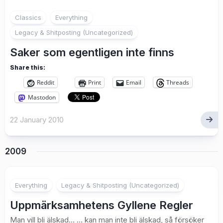
1
Classics
Everything
Legacy & Shitposting (Uncategorized)
Saker som egentligen inte finns
Share this:
Reddit
Print
Email
Threads
Mastodon
22 January 2010
2009
3
Everything
Legacy & Shitposting (Uncategorized)
Uppmärksamhetens Gyllene Regler
Man vill bli älskad… … kan man inte bli älskad, så försöker