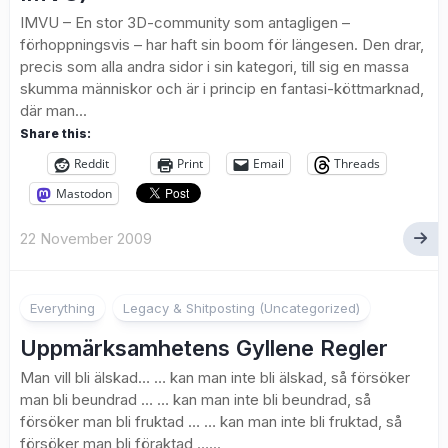
IMVU – En stor 3D-community som antagligen –
förhoppningsvis – har haft sin boom för längesen. Den drar,
precis som alla andra sidor i sin kategori, till sig en massa
skumma människor och är i princip en fantasi-köttmarknad,
där man...
Share this:
Reddit
Print
Email
Threads
Mastodon
22 November 2009
3
Everything
Legacy & Shitposting (Uncategorized)
Uppmärksamhetens Gyllene Regler
Man vill bli älskad… … kan man inte bli älskad, så försöker
man bli beundrad … … kan man inte bli beundrad, så
försöker man bli fruktad … … kan man inte bli fruktad, så
försöker man bli föraktad …...