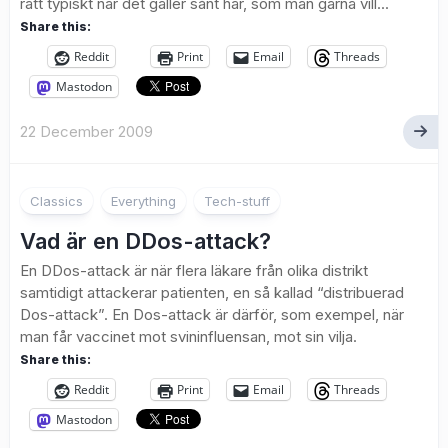
rätt typiskt när det gäller sånt här, som man gärna vill...
Share this:
Reddit
Print
Email
Threads
Mastodon
22 December 2009
3
Classics
Everything
Tech-stuff
Vad är en DDos-attack?
En DDos-attack är när flera läkare från olika distrikt
samtidigt attackerar patienten, en så kallad “distribuerad
Dos-attack”. En Dos-attack är därför, som exempel, när
man får vaccinet mot svininfluensan, mot sin vilja.
Share this:
Reddit
Print
Email
Threads
Mastodon