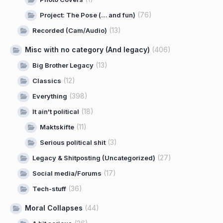
(76)
Project: The Pose (… and fun)
(13)
Recorded (Cam/Audio)
Misc with no category (And legacy)
(406)
(13)
Big Brother Legacy
(12)
Classics
(398)
Everything
(18)
It ain't political
(11)
Maktskifte
(3)
Serious political shit
(27)
Legacy & Shitposting (Uncategorized)
(17)
Social media/Forums
(36)
Tech-stuff
Moral Collapses
(44)