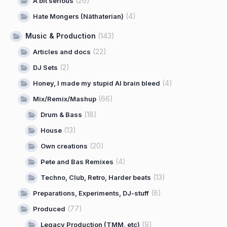
(26)
A bit serious
(4)
Hate Mongers (Näthaterian)
Music & Production
(143)
(22)
Articles and docs
(2)
DJ Sets
(4)
Honey, I made my stupid AI brain bleed
(66)
Mix/Remix/Mashup
(18)
Drum & Bass
(13)
House
(20)
Own creations
(4)
Pete and Bas Remixes
(13)
Techno, Club, Retro, Harder beats
(6)
Preparations, Experiments, DJ-stuff
(77)
Produced
(9)
Legacy Production (TMM, etc)