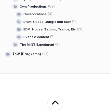
(69)
Own Productions
(4)
Collaborations
(12)
Drum & Bass, Jungle and stuff
(20)
EDM, House, Techno, Trance, Etc
(7)
Svenskt content
(9)
The MINT Experiment
ToW (Dragkamp)
(23)