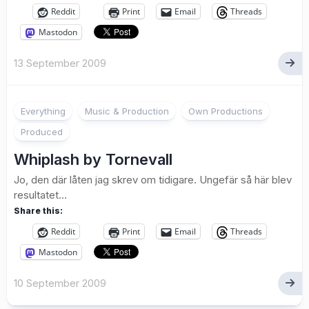
Reddit
Print
Email
Threads
Mastodon
13 September 2009
1
Everything
Music & Production
Own Productions
Produced
Whiplash by Tornevall
Jo, den där låten jag skrev om tidigare. Ungefär så här blev
resultatet…
Share this:
Reddit
Print
Email
Threads
Mastodon
10 September 2009