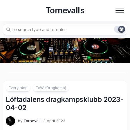
Skip
Tornevalls
to
content
Everything
ToW (Dragkamp)
Löftadalens dragkampsklubb 2023-
04-02
by
Tornevall
3 April 2023