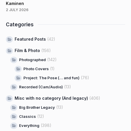
Kaminen
2 JULY 2026
Categories
Featured Posts
(42)
Film & Photo
(156)
(142)
Photographed
(1)
Photo Covers
(76)
Project: The Pose (… and fun)
(13)
Recorded (Cam/Audio)
Misc with no category (And legacy)
(406)
(13)
Big Brother Legacy
(12)
Classics
(398)
Everything