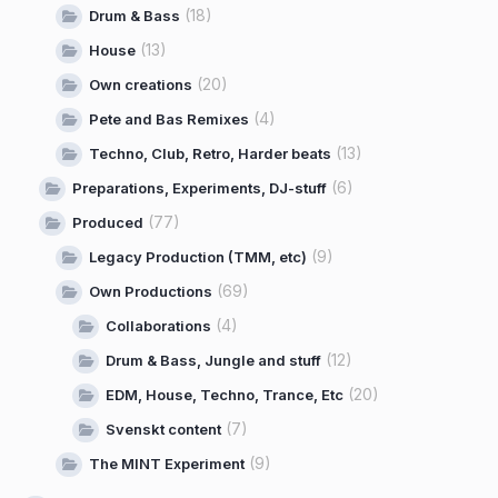
(18)
Drum & Bass
(13)
House
(20)
Own creations
(4)
Pete and Bas Remixes
(13)
Techno, Club, Retro, Harder beats
(6)
Preparations, Experiments, DJ-stuff
(77)
Produced
(9)
Legacy Production (TMM, etc)
(69)
Own Productions
(4)
Collaborations
(12)
Drum & Bass, Jungle and stuff
(20)
EDM, House, Techno, Trance, Etc
(7)
Svenskt content
(9)
The MINT Experiment