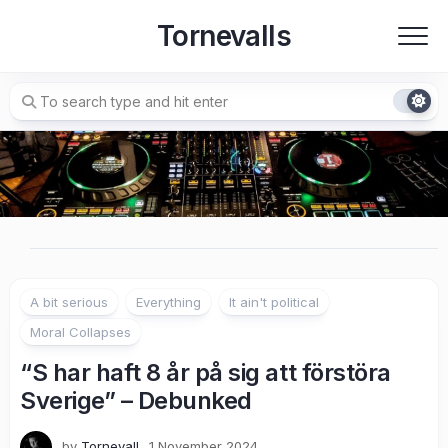
Skip
Tornevalls
to
content
A bit serious
Everything
It ain't political
Moral Collapses
“S har haft 8 år på sig att förstöra
Sverige” – Debunked
by
Tornevall
1 November 2024