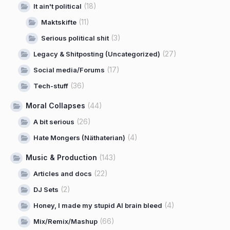
(18)
It ain't political
(11)
Maktskifte
(3)
Serious political shit
(27)
Legacy & Shitposting (Uncategorized)
(17)
Social media/Forums
(36)
Tech-stuff
Moral Collapses
(44)
(26)
A bit serious
(4)
Hate Mongers (Näthaterian)
Music & Production
(143)
(22)
Articles and docs
(2)
DJ Sets
(4)
Honey, I made my stupid AI brain bleed
(66)
Mix/Remix/Mashup