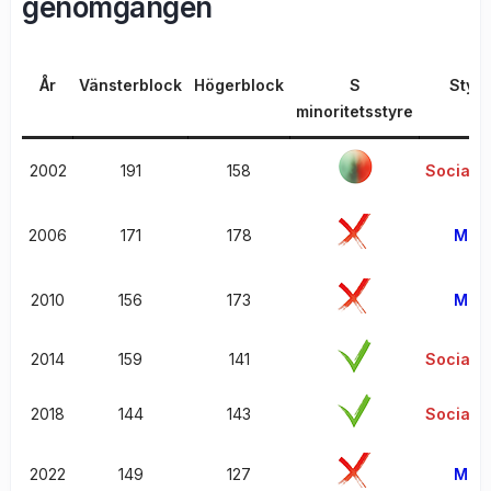
genomgången
År
Vänsterblock
Högerblock
S
Styra
minoritetsstyre
2002
191
158
Sociald
2006
171
178
Mode
2010
156
173
Mode
2014
159
141
Sociald
2018
144
143
Sociald
2022
149
127
Mode