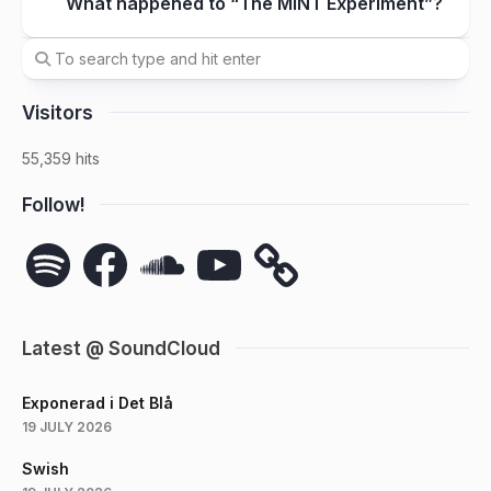
What happened to “The MINT Experiment”?
Visitors
55,359 hits
Follow!
Spotify
Facebook
SoundCloud
YouTube
Latest @ SoundCloud
Exponerad i Det Blå
19 JULY 2026
Swish