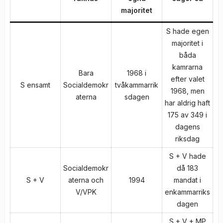
majoritet
S hade egen
majoritet i
båda
kamrarna
Bara
1968 i
efter valet
S ensamt
Socialdemokr
tvåkammarrik
1968, men
aterna
sdagen
har aldrig haft
175 av 349 i
dagens
riksdag
S + V hade
Socialdemokr
då 183
S + V
aterna och
1994
mandat i
V/VPK
enkammarriks
dagen
S + V + MP