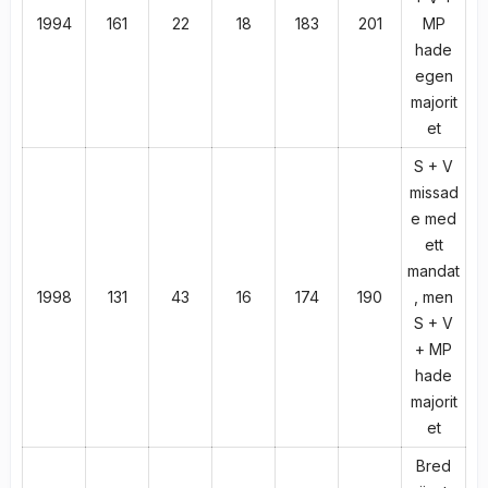
1994
161
22
18
183
201
MP
hade
egen
majorit
et
S + V
missad
e med
ett
mandat
1998
131
43
16
174
190
, men
S + V
+ MP
hade
majorit
et
Bred