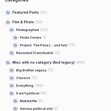
Featured Posts
(42)
Film & Photo
(156)
(142)
Photographed
(1)
Photo Covers
(76)
Project: The Pose (… and fun)
(13)
Recorded (Cam/Audio)
Misc with no category (And legacy)
(406)
(13)
Big Brother Legacy
(12)
Classics
(398)
Everything
(18)
It ain't political
(11)
Maktskifte
(3)
Serious political shit