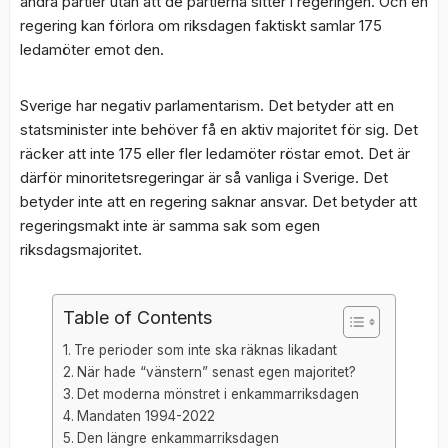
andra partier utan att de partierna sitter i regeringen. Och en
regering kan förlora om riksdagen faktiskt samlar 175
ledamöter emot den.
Sverige har negativ parlamentarism. Det betyder att en
statsminister inte behöver få en aktiv majoritet för sig. Det
räcker att inte 175 eller fler ledamöter röstar emot. Det är
därför minoritetsregeringar är så vanliga i Sverige. Det
betyder inte att en regering saknar ansvar. Det betyder att
regeringsmakt inte är samma sak som egen
riksdagsmajoritet.
Table of Contents
Tre perioder som inte ska räknas likadant
När hade “vänstern” senast egen majoritet?
Det moderna mönstret i enkammarriksdagen
Mandaten 1994-2022
Den längre enkammarriksdagen