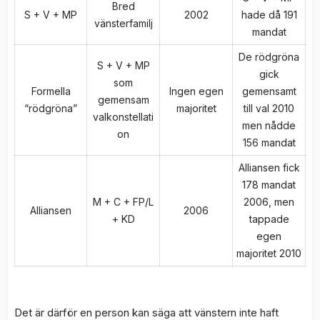
Bred
S + V + MP
2002
hade då 191
vänsterfamilj
mandat
De rödgröna
S + V + MP
gick
som
Formella
Ingen egen
gemensamt
gemensam
“rödgröna”
majoritet
till val 2010
valkonstellati
men nådde
on
156 mandat
Alliansen fick
178 mandat
M + C + FP/L
2006, men
Alliansen
2006
+ KD
tappade
egen
majoritet 2010
Det är därför en person kan säga att vänstern inte haft