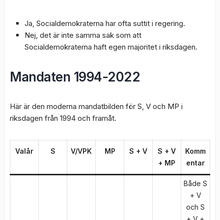
Ja, Socialdemokraterna har ofta suttit i regering.
Nej, det är inte samma sak som att
Socialdemokraterna haft egen majoritet i riksdagen.
Mandaten 1994-2022
Här är den moderna mandatbilden för S, V och MP i
riksdagen från 1994 och framåt.
Valår
S
V/VPK
MP
S + V
S + V
Komm
+ MP
entar
Både S
+ V
och S
+ V +