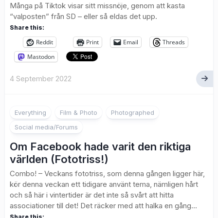
Många på Tiktok visar sitt missnöje, genom att kasta
“valposten” från SD – eller så eldas det upp.
Share this:
Reddit
Print
Email
Threads
Mastodon
4 September 2022
19
Everything
Film & Photo
Photographed
Social media/Forums
Om Facebook hade varit den riktiga
världen (Fototriss!)
Combo! – Veckans fototriss, som denna gången ligger här,
kör denna veckan ett tidigare använt tema, nämligen hårt
och så här i vintertider är det inte så svårt att hitta
associationer till det! Det räcker med att halka en gång...
Share this: