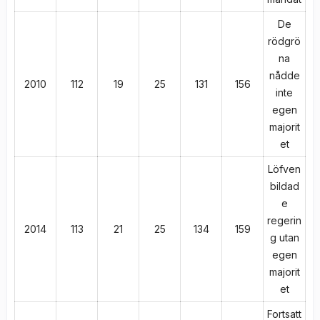
De
rödgrö
na
nådde
2010
112
19
25
131
156
inte
egen
majorit
et
Löfven
bildad
e
regerin
2014
113
21
25
134
159
g utan
egen
majorit
et
Fortsatt