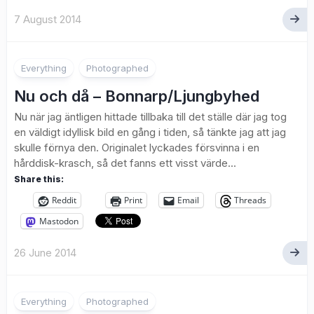
7 August 2014
1
Everything
Photographed
Nu och då – Bonnarp/Ljungbyhed
Nu när jag äntligen hittade tillbaka till det ställe där jag tog
en väldigt idyllisk bild en gång i tiden, så tänkte jag att jag
skulle förnya den. Originalet lyckades försvinna i en
hårddisk-krasch, så det fanns ett visst värde...
Share this:
Reddit
Print
Email
Threads
Mastodon
26 June 2014
2
Everything
Photographed