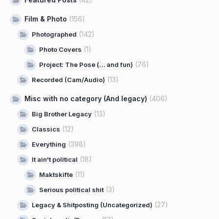
Film & Photo
(156)
(142)
Photographed
(1)
Photo Covers
(76)
Project: The Pose (… and fun)
(13)
Recorded (Cam/Audio)
Misc with no category (And legacy)
(406)
(13)
Big Brother Legacy
(12)
Classics
(398)
Everything
(18)
It ain't political
(11)
Maktskifte
(3)
Serious political shit
(27)
Legacy & Shitposting (Uncategorized)