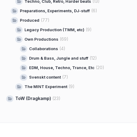
(13)
Techno, Club, Retro, Harder beats
(6)
Preparations, Experiments, DJ-stuff
(77)
Produced
(9)
Legacy Production (TMM, etc)
(69)
Own Productions
(4)
Collaborations
(12)
Drum & Bass, Jungle and stuff
(20)
EDM, House, Techno, Trance, Etc
(7)
Svenskt content
(9)
The MINT Experiment
ToW (Dragkamp)
(23)