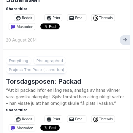
Share this:
Reddit
Print
Email
Threads
Mastodon
20 August 2014
1
Everything
Photographed
Project: The Pose (... and fun)
Torsdagsposen: Packad
“Att bli packad inför en lång resa, ansågs av hans vänner
vara ganska olämpligt. Själv förstod han aldrig riktigt varför
– han visste ju att han omöjligt skulle få plats i väskan.”
Share this:
Reddit
Print
Email
Threads
Mastodon