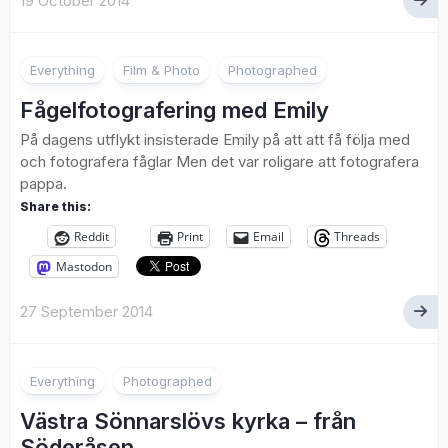
19 October 2014
1
Everything
Film & Photo
Photographed
Fågelfotografering med Emily
På dagens utflykt insisterade Emily på att att få följa med
och fotografera fåglar Men det var roligare att fotografera
pappa.
Share this:
Reddit
Print
Email
Threads
Mastodon
27 September 2014
2
Everything
Photographed
Västra Sönnarslövs kyrka – från
Söderåsen