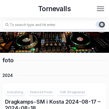
Skip
Tornevalls
to
content
foto
2024
Everything
Featured Posts
ToW (Dragkamp)
Dragkamps-SM i Kosta 2024-08-17 –
2024-08-18