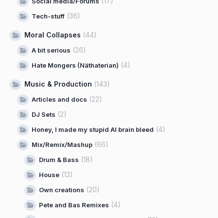
(17)
Social media/Forums
(36)
Tech-stuff
Moral Collapses
(44)
(26)
A bit serious
(4)
Hate Mongers (Näthaterian)
Music & Production
(143)
(22)
Articles and docs
(2)
DJ Sets
(4)
Honey, I made my stupid AI brain bleed
(66)
Mix/Remix/Mashup
(18)
Drum & Bass
(13)
House
(20)
Own creations
(4)
Pete and Bas Remixes