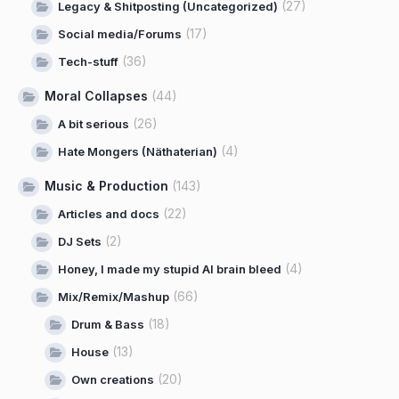
(27)
Legacy & Shitposting (Uncategorized)
(17)
Social media/Forums
(36)
Tech-stuff
Moral Collapses
(44)
(26)
A bit serious
(4)
Hate Mongers (Näthaterian)
Music & Production
(143)
(22)
Articles and docs
(2)
DJ Sets
(4)
Honey, I made my stupid AI brain bleed
(66)
Mix/Remix/Mashup
(18)
Drum & Bass
(13)
House
(20)
Own creations