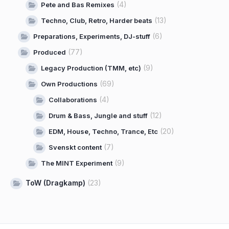
(4)
Pete and Bas Remixes
(13)
Techno, Club, Retro, Harder beats
(6)
Preparations, Experiments, DJ-stuff
(77)
Produced
(9)
Legacy Production (TMM, etc)
(69)
Own Productions
(4)
Collaborations
(12)
Drum & Bass, Jungle and stuff
(20)
EDM, House, Techno, Trance, Etc
(7)
Svenskt content
(9)
The MINT Experiment
ToW (Dragkamp)
(23)