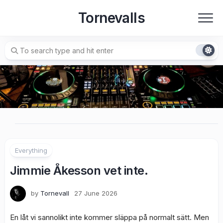
Skip
Tornevalls
to
content
Everything
Jimmie Åkesson vet inte.
by
Tornevall
27 June 2026
En låt vi sannolikt inte kommer släppa på normalt sätt. Men