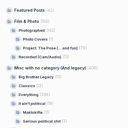
Featured Posts
(42)
Film & Photo
(156)
(142)
Photographed
(1)
Photo Covers
(76)
Project: The Pose (… and fun)
(13)
Recorded (Cam/Audio)
Misc with no category (And legacy)
(406)
(13)
Big Brother Legacy
(12)
Classics
(398)
Everything
(18)
It ain't political
(11)
Maktskifte
(3)
Serious political shit